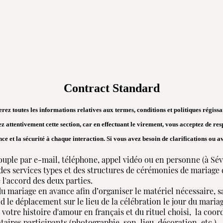
Contract Standard
rez toutes les informations relatives aux termes, conditions et politiques régissan
iez attentivement cette section, car en effectuant le virement, vous acceptez de resp
 et la sécurité à chaque interaction. Si vous avez besoin de clarifications ou av
uple par e-mail, téléphone, appel vidéo ou en personne (à Sévi
s services types et des structures de cérémonies de mariage di
 l'accord des deux parties.
u mariage en avance afin d’organiser le matériel nécessaire, s
e déplacement sur le lieu de la célébration le jour du mariag
votre histoire d'amour en français et du rituel choisi, la coor
taires participants (photographie, son, lieu, décoration, etc.).